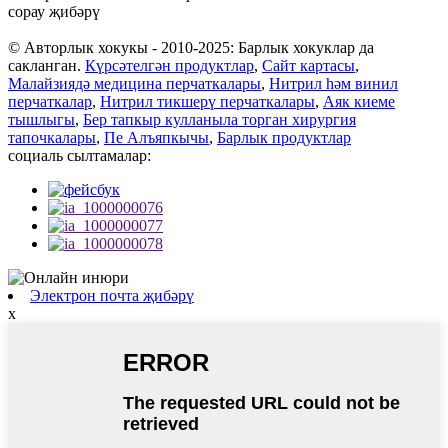
сорау җибәрү
© Авторлык хокукы - 2010-2025: Барлык хокуклар да
сакланган.
Күрсәтелгән продуктлар
,
Сайт картасы
,
Малайзиядә медицина перчаткалары
,
Нитрил һәм винил
перчаткалар
,
Нитрил тикшерү перчаткалары
,
Аяк киеме
тышлыгы
,
Бер тапкыр кулланыла торган хирургия
тапочкалары
,
Пе Алъяпкычы
,
Барлык продуктлар
социаль сылтамалар:
Электрон почта җибәрү
x