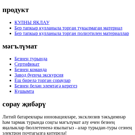
продукт
КУЛНЫ ЯКЛАУ
Бер тапкыр кулланыла торган тукылмаган материал
Бер тапкыр кулланыла торган полиэтилен материаллар
мәгълүмат
Безнең турында
Сертификат
Безнең команда
Завод буенча экскурсия
Еш бирелә торган сораулар
Безнең белән элемтәгә керегез
Кушымта
сорау җибәрү
Литий батареялары инновацияләре, эксклюзив тәкъдимнәр
һәм тармак турында соңгы мәгълүмат алу өчен безнең
яңалыклар бюллетененә язылыгыз - алар турыдан-туры сезнең
электрон почтагызга китерелә!