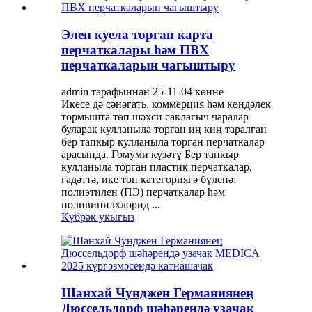
Элеп куела торган карта
перчаткалары һәм ПВХ
перчаткаларын чагыштыру
admin тарафыннан 25-11-04 көнне
Икесе дә сәнәгать, коммерция һәм көндәлек
тормышта төп шәхси саклагыч чаралар
буларак кулланыла торган иң киң таралган
бер тапкыр кулланыла торган перчаткалар
арасында. Гомуми күзәтү Бер тапкыр
кулланыла торган пластик перчаткалар,
гадәттә, ике төп категориягә бүленә:
полиэтилен (ПЭ) перчаткалар һәм
поливинилхлорид ...
Күбрәк укыгыз
Шанхай Чунджен Германиянең
Дюссельдорф шәһәрендә узачак