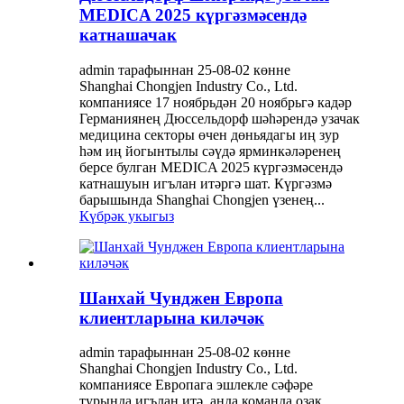
MEDICA 2025 күргәзмәсендә
катнашачак
admin тарафыннан 25-08-02 көнне
Shanghai Chongjen Industry Co., Ltd.
компаниясе 17 ноябрьдән 20 ноябрьгә кадәр
Германиянең Дюссельдорф шәһәрендә узачак
медицина секторы өчен дөньядагы иң зур
һәм иң йогынтылы сәүдә ярминкәләренең
берсе булган MEDICA 2025 күргәзмәсендә
катнашуын игълан итәргә шат. Күргәзмә
барышында Shanghai Chongjen үзенең...
Күбрәк укыгыз
Шанхай Чунджен Европа
клиентларына киләчәк
admin тарафыннан 25-08-02 көнне
Shanghai Chongjen Industry Co., Ltd.
компаниясе Европага эшлекле сәфәре
турында игълан итә, анда команда озак