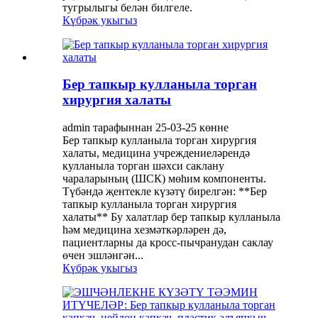
тугрылыгы белән билгеле.
Күбрәк укыгыз
Бер тапкыр кулланыла торган
хирургия халаты
admin тарафыннан 25-03-25 көнне
Бер тапкыр кулланыла торган хирургия
халаты, медицина учреждениеләрендә
кулланыла торган шәхси саклану
чараларының (ШСК) мөһим компоненты.
Түбәндә җентекле күзәтү бирелгән: **Бер
тапкыр кулланыла торган хирургия
халаты** Бу халатлар бер тапкыр кулланыла
һәм медицина хезмәткәрләрен дә,
пациентларны да кросс-пычранудан саклау
өчен эшләнгән...
Күбрәк укыгыз