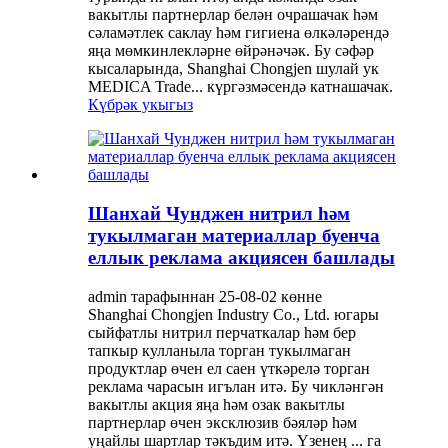
вакытлы партнерлар белән очрашачак һәм
сәламәтлек саклау һәм гигиена өлкәләрендә
яңа мөмкинлекләрне өйрәнәчәк. Бу сәфәр
кысаларында, Shanghai Chongjen шулай ук ​​
MEDICA Trade... күргәзмәсендә катнашачак.
Күбрәк укыгыз
Шанхай Чунджен нитрил һәм
тукылмаган материаллар буенча
еллык реклама акциясен башлады
admin тарафыннан 25-08-02 көнне
Shanghai Chongjen Industry Co., Ltd. югары
сыйфатлы нитрил перчаткалар һәм бер
тапкыр кулланыла торган тукылмаган
продуктлар өчен ел саен үткәрелә торган
реклама чарасын игълан итә. Бу чикләнгән
вакытлы акция яңа һәм озак вакытлы
партнерлар өчен эксклюзив бәяләр һәм
уңайлы шартлар тәкъдим итә. Үзенең ... га