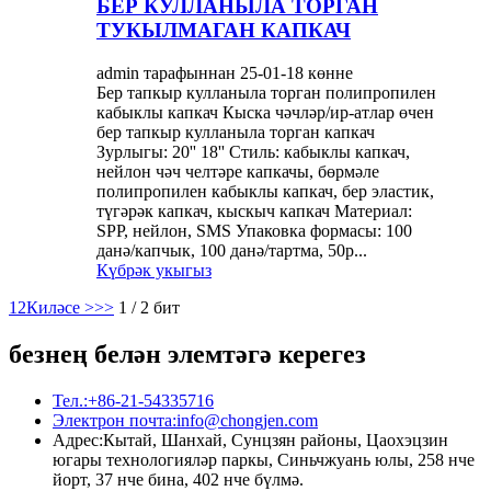
БЕР КУЛЛАНЫЛА ТОРГАН
ТУКЫЛМАГАН КАПКАЧ
admin тарафыннан 25-01-18 көнне
Бер тапкыр кулланыла торган полипропилен
кабыклы капкач Кыска чәчләр/ир-атлар өчен
бер тапкыр кулланыла торган капкач
Зурлыгы: 20'' 18'' Стиль: кабыклы капкач,
нейлон чәч челтәре капкачы, бөрмәле
полипропилен кабыклы капкач, бер эластик,
түгәрәк капкач, кыскыч капкач Материал:
SPP, нейлон, SMS Упаковка формасы: 100
данә/капчык, 100 данә/тартма, 50p...
Күбрәк укыгыз
1
2
Киләсе >
>>
1 / 2 бит
безнең белән элемтәгә керегез
Тел.:
+86-21-54335716
Электрон почта:
info@chongjen.com
Адрес:
Кытай, Шанхай, Сунцзян районы, Цаохэцзин
югары технологияләр паркы, Синьчжуань юлы, 258 нче
йорт, 37 нче бина, 402 нче бүлмә.