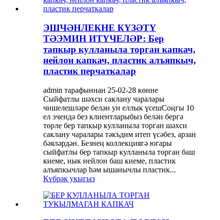
ЭШЧӘНЛЕКНЕ КҮЗӘТҮ
ТӘЭМИН ИТҮЧЕЛӘР: Бер
тапкыр кулланыла торган капкач,
нейлон капкач, пластик алъяпкыч,
пластик перчаткалар
admin тарафыннан 25-02-28 көнне
Сыйфатлы шәхси саклану чаралары
чишелешләре белән ун еллык үсешСоңгы 10
ел эчендә без клиентларыбыз белән бергә
төрле бер тапкыр кулланыла торган шәхси
саклану чаралары тәкъдим итеп үсәбез, арзан
бәяләрдән. Безнең коллекциягә югары
сыйфатлы бер тапкыр кулланыла торган баш
киеме, нык нейлон баш киеме, пластик
алъяпкычлар һәм ышанычлы пластик...
Күбрәк укыгыз