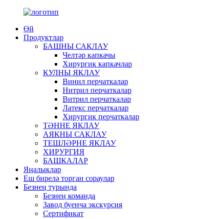
Өй
Продуктлар
БАШНЫ САКЛАУ
Челтәр капкачы
Хирургик капкачлар
КУЛНЫ ЯКЛАУ
Винил перчаткалар
Нитрил перчаткалар
Витрил перчаткалар
Латекс перчаткалар
Хирургик перчаткалар
ТӘННЕ ЯКЛАУ
АЯКНЫ САКЛАУ
ТЕШЛӘРНЕ ЯКЛАУ
ХИРУРГИЯ
БАШКАЛАР
Яңалыклар
Еш бирелә торган сораулар
Безнең турында
Безнең команда
Завод буенча экскурсия
Сертификат