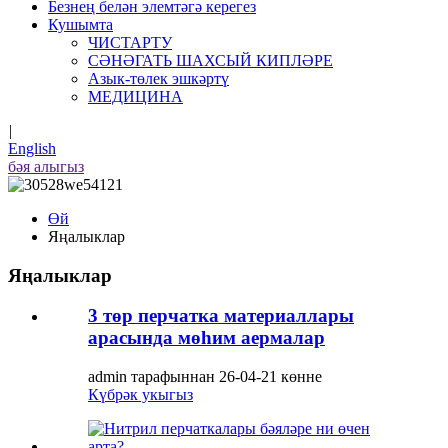
Безнең белән элемтәгә керегез
Кушымта
ЧИСТАРТУ
СӘНӘГАТЬ ШАХСЫЙ КИПЛӘРЕ
Азык-төлек эшкәртү
МЕДИЦИНА
|
English
бәя алыгыз
Өй
Яңалыклар
Яңалыклар
3 төр перчатка материаллары
арасында мөһим аермалар
admin тарафыннан 26-04-21 көнне
Күбрәк укыгыз