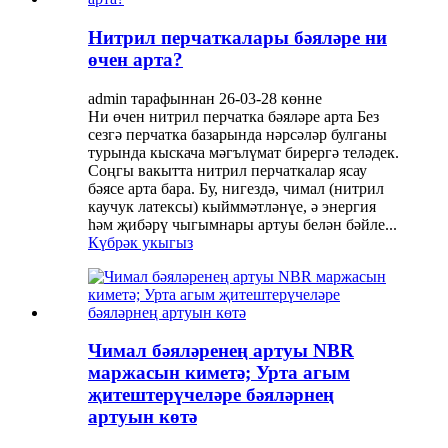
Нитрил перчаткалары бәяләре ни
өчен арта?
admin тарафыннан 26-03-28 көнне
Ни өчен нитрил перчатка бәяләре арта Без
сезгә перчатка базарында нәрсәләр булганы
турында кыскача мәгълүмат бирергә теләдек.
Соңгы вакытта нитрил перчаткалар ясау
бәясе арта бара. Бу, нигездә, чимал (нитрил
каучук латексы) кыйммәтләнүе, ә энергия
һәм җибәрү чыгымнары артуы белән бәйле...
Күбрәк укыгыз
Чимал бәяләренең артуы NBR
маржасын киметә; Урта агым
җитештерүчеләре бәяләрнең
артуын көтә