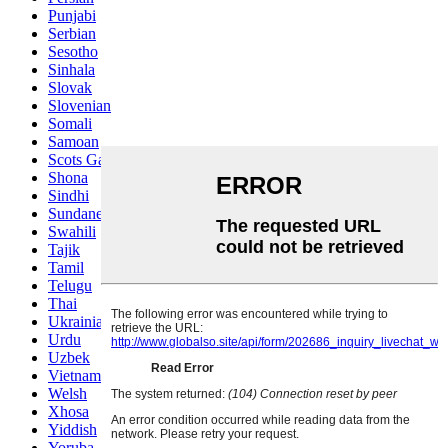
Punjabi
Serbian
Sesotho
Sinhala
Slovak
Slovenian
Somali
Samoan
Scots Gaelic
Shona
Sindhi
Sundanese
Swahili
Tajik
Tamil
Telugu
Thai
Ukrainian
Urdu
Uzbek
Vietnamese
Welsh
Xhosa
Yiddish
Yoruba