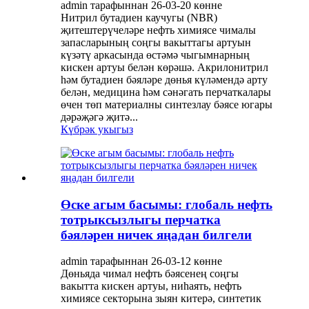
admin тарафыннан 26-03-20 көнне
Нитрил бутадиен каучугы (NBR)
җитештерүчеләре нефть химиясе чималы
запасларының соңгы вакыттагы артуын
күзәтү аркасында өстәмә чыгымнарның
кискен артуы белән көрәшә. Акрилонитрил
һәм бутадиен бәяләре дөнья күләмендә арту
белән, медицина һәм сәнәгать перчаткалары
өчен төп материалны синтезлау бәясе югары
дәрәҗәгә җитә...
Күбрәк укыгыз
Өске агым басымы: глобаль нефть
тотрыксызлыгы перчатка
бәяләрен ничек яңадан билгели
admin тарафыннан 26-03-12 көнне
Дөньяда чимал нефть бәясенең соңгы
вакытта кискен артуы, ниһаять, нефть
химиясе секторына зыян китерә, синтетик