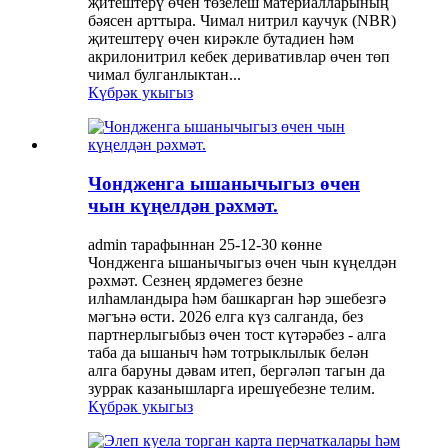
җитештерү өчен төзелеш материалларының
бәясен арттыра. Чимал нитрил каучук (NBR)
җитештерү өчен кирәкле бутадиен һәм
акрилонитрил кебек деривативлар өчен төп
чимал булганлыктан...
Күбрәк укыгыз
Чондженга ышанычыгыз өчен
чын күңелдән рәхмәт.
admin тарафыннан 25-12-30 көнне
Чондженга ышанычыгыз өчен чын күңелдән
рәхмәт. Сезнең ярдәмегез безне
илһамландыра һәм башкарган һәр эшебезгә
мәгънә өсти. 2026 елга күз салганда, без
партнерлыгыбыз өчен тост күтәрәбез - алга
таба да ышаныч һәм тотрыклылык белән
алга баруны дәвам итеп, бергәләп тагын да
зуррак казанышларга ирешүебезне телим.
Күбрәк укыгыз