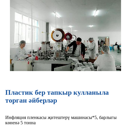
Пластик бер тапкыр кулланыла
торган әйберләр
Инфляция пленкасы җитештерү машинасы*5, барлыгы
көненә 5 тонна