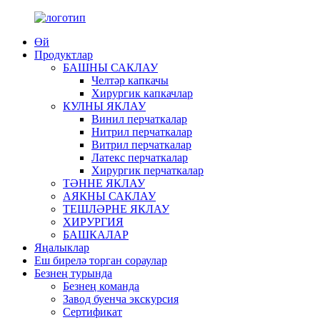
Өй
Продуктлар
БАШНЫ САКЛАУ
Челтәр капкачы
Хирургик капкачлар
КУЛНЫ ЯКЛАУ
Винил перчаткалар
Нитрил перчаткалар
Витрил перчаткалар
Латекс перчаткалар
Хирургик перчаткалар
ТӘННЕ ЯКЛАУ
АЯКНЫ САКЛАУ
ТЕШЛӘРНЕ ЯКЛАУ
ХИРУРГИЯ
БАШКАЛАР
Яңалыклар
Еш бирелә торган сораулар
Безнең турында
Безнең команда
Завод буенча экскурсия
Сертификат