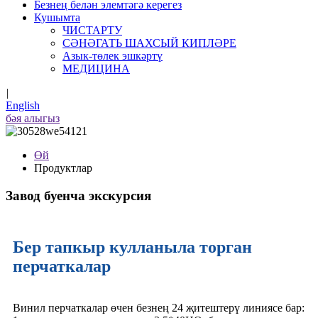
Безнең белән элемтәгә керегез
Кушымта
ЧИСТАРТУ
СӘНӘГАТЬ ШАХСЫЙ КИПЛӘРЕ
Азык-төлек эшкәртү
МЕДИЦИНА
|
English
бәя алыгыз
Өй
Продуктлар
Завод буенча экскурсия
Бер тапкыр кулланыла торган
перчаткалар
Винил перчаткалар өчен безнең 24 җитештерү линиясе бар: