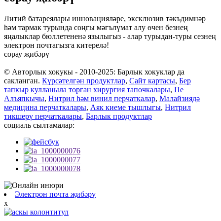
Литий батареялары инновацияләре, эксклюзив тәкъдимнәр
һәм тармак турында соңгы мәгълүмат алу өчен безнең
яңалыклар бюллетененә язылыгыз - алар турыдан-туры сезнең
электрон почтагызга китерелә!
сорау җибәрү
© Авторлык хокукы - 2010-2025: Барлык хокуклар да
сакланган.
Күрсәтелгән продуктлар
,
Сайт картасы
,
Бер
тапкыр кулланыла торган хирургия тапочкалары
,
Пе
Алъяпкычы
,
Нитрил һәм винил перчаткалар
,
Малайзиядә
медицина перчаткалары
,
Аяк киеме тышлыгы
,
Нитрил
тикшерү перчаткалары
,
Барлык продуктлар
социаль сылтамалар:
Электрон почта җибәрү
x