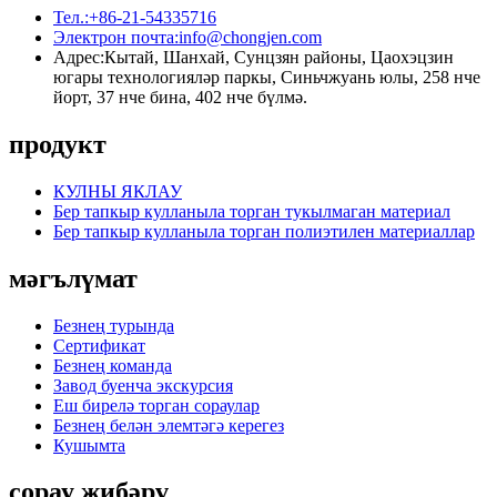
Тел.:
+86-21-54335716
Электрон почта:
info@chongjen.com
Адрес:
Кытай, Шанхай, Сунцзян районы, Цаохэцзин
югары технологияләр паркы, Синьчжуань юлы, 258 нче
йорт, 37 нче бина, 402 нче бүлмә.
продукт
КУЛНЫ ЯКЛАУ
Бер тапкыр кулланыла торган тукылмаган материал
Бер тапкыр кулланыла торган полиэтилен материаллар
мәгълүмат
Безнең турында
Сертификат
Безнең команда
Завод буенча экскурсия
Еш бирелә торган сораулар
Безнең белән элемтәгә керегез
Кушымта
сорау җибәрү