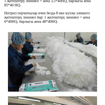
1 җитештерү линиясе = аена 3,5*40HQ, барлыгы аена
85*40 HQ.
Нитрил перчаткалар өчен бездә 8 ике куллы элеккеге
җитештерү линиясе бар: 1 җитештерү линиясе = аена
6*40HQ, барлыгы аена 48*40HQ.