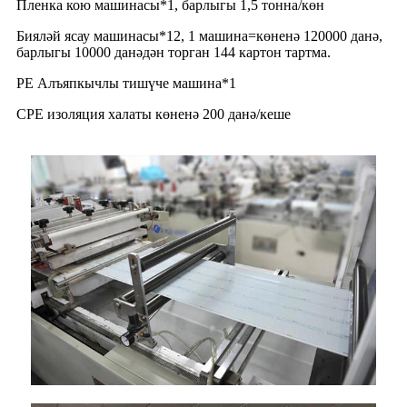
Пленка кою машинасы*1, барлыгы 1,5 тонна/көн
Бияләй ясау машинасы*12, 1 машина=көненә 120000 данә,
барлыгы 10000 данәдән торган 144 картон тартма.
PE Алъяпкычлы тишүче машина*1
CPE изоляция халаты көненә 200 данә/кеше