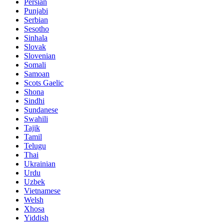
Persian
Punjabi
Serbian
Sesotho
Sinhala
Slovak
Slovenian
Somali
Samoan
Scots Gaelic
Shona
Sindhi
Sundanese
Swahili
Tajik
Tamil
Telugu
Thai
Ukrainian
Urdu
Uzbek
Vietnamese
Welsh
Xhosa
Yiddish