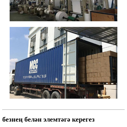
безнең белән элемтәгә керегез