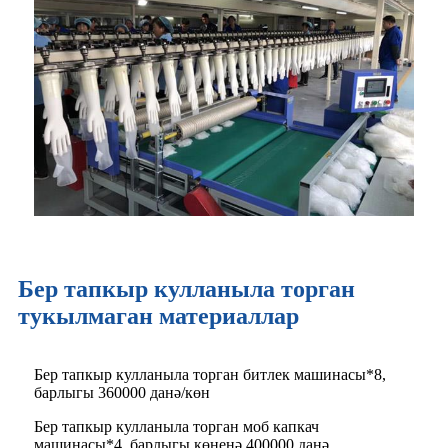
Бер тапкыр кулланыла торган
тукылмаган материаллар
Бер тапкыр кулланыла торган битлек машинасы*8,
барлыгы 360000 данә/көн
Бер тапкыр кулланыла торган моб капкач
машинасы*4, барлыгы көненә 400000 данә