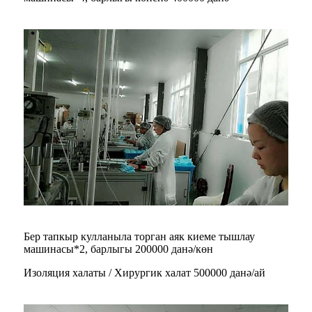
Бер тапкыр кулланыла торган аяк киеме тышлау
машинасы*2, барлыгы 200000 данә/көн
Изоляция халаты / Хирургик халат 500000 данә/ай